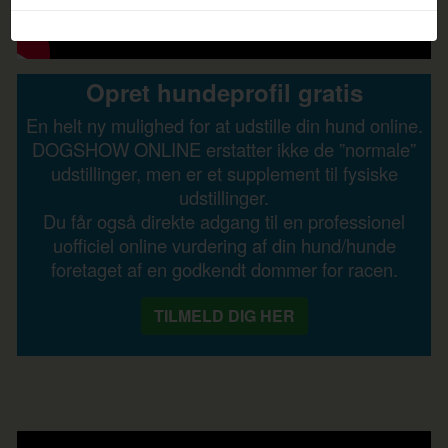
Opret hundeprofil gratis
En helt ny mulighed for at udstille din hund online.
DOGSHOW ONLINE erstatter ikke de ”normale”
udstillinger, men er et supplement til fysiske
udstillinger.
Du får også direkte adgang til en professionel
uofficiel online vurdering af din hund/hunde
foretaget af en godkendt dommer for racen.
TILMELD DIG HER